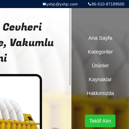
yxhjc@yxhjc.com
86-510-87189500
 Cevheri
re, Vakumlu
Ana Sayfa
Kategoriler
mi
Ürünler
Kaynaklar
Hakkımızda
Teklif Alın