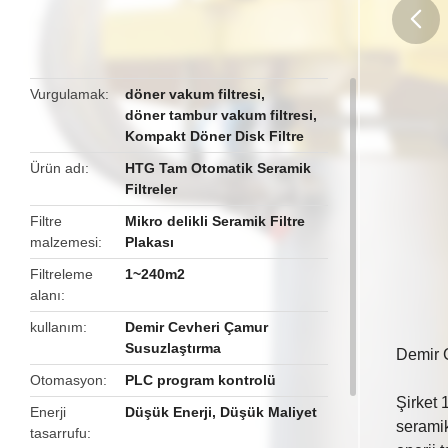
butto
Vurgulamak
döner vakum filtresi
,
döner tambur vakum filtresi
,
Kompakt Döner Disk Filtre
Ürün adı
HTG Tam Otomatik Seramik
Filtreler
Filtre
Mikro delikli Seramik Filtre
malzemesi
Plakası
Filtreleme
1~240m2
alanı
kullanım
Demir Cevheri Çamur
Susuzlaştırma
Demir C
Otomasyon
PLC program kontrolü
Şirket 
Enerji
Düşük Enerji, Düşük Maliyet
seramik
tasarrufu