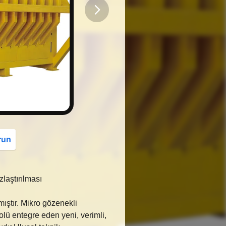
button
run
laştırılması
mıştır. Mikro gözenekli
olü entegre eden yeni, verimli,