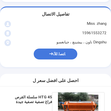
تفاصيل الاتصال
Miss. zhang
15961553272
Dingshu تاون ، ييشينغ ، جيانغسو
ﺎﺘﺼﻟ ﺍﻶﻧ
احصل على افضل سعر ل
HTG 45 سلسلة القرص
فراغ تصفية تصفية جيدة
كعكة التعدين نزح المياه