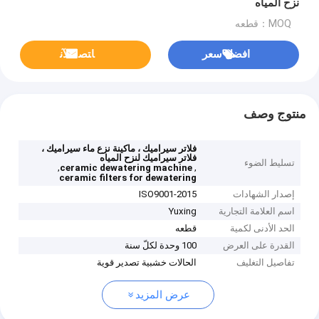
نزح المياه
MOQ：قطعه
افضل سعر
ﺎﺘﺼﻟ ﺍﻶﻧ
منتوج وصف
فلاتر سيراميك ، ماكينة نزع ماء سيراميك ،
فلاتر سيراميك لنزح المياه
تسليط الضوء
,
,
ceramic dewatering machine
ceramic filters for dewatering
إصدار الشهادات
ISO9001-2015
اسم العلامة التجارية
Yuxing
الحد الأدنى لكمية
قطعه
القدرة على العرض
100 وحدة لكلّ سنة
تفاصيل التغليف
الحالات خشبية تصدير قوية
عرض المزيد