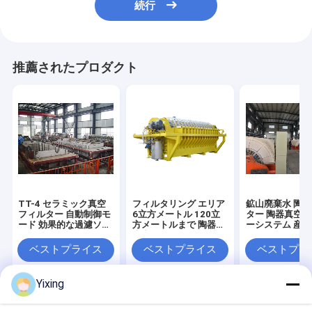
続行
推薦されたプロダクト
TT-4 セラミック真空
フィルタリング エリア
鉱山廃棄水 陶
フィルター 自動制御モ
6立方メートル 120立
ター 陶器真空
ード 効果的な過濾ソリ
方メートルまで 陶器用
ーシステム 産
ューションを提供する
真空フィルタリング設
管理のための環
鉱山産業のために開発
備 フィルタリングのた
フィルタを便利
ベストプライス
ベストプライス
ベストプラ
めに設計された省エネ
システム
Yixing
Desktop Site
ホーム
企業情報
お問い合わせ