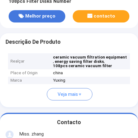
108pcs Filter Disks Number
Melhor preço
contacto
Descrição De Produto
ceramic vacuum filtration equipment
Realçar
,
,
energy saving filter disks
108pcs ceramic vacuum filter
Place of Origin
china
Marca
Yuxing
Veja mais
Contacto
Miss. zhang