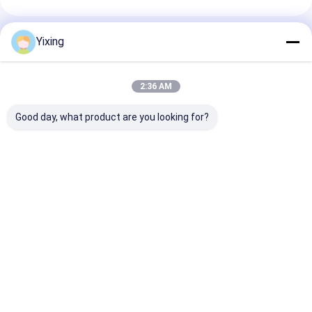
Produtos Recomendados
Yixing
2:36 AM
Good day, what product are you looking for?
TT-4 Filtro Cerâmico
Área de filtragem 6
Filtro Cerâmic
a Vácuo Modo de
metros cúbicos Até
Água Residuár
Controle Automático
120 metros cúbicos
Mineração Si
Desenvolvido para a
Equipamento de
de Filtro a Vá
Indústria de
filtragem a vácuo em
Cerâmico
Melhor preço
Melhor preço
Melhor pr
Mineração,
cerâmica Sistema de
Facilitando Fi
Fornecendo
poupança de energia
Limpo
Soluções de
concebido para
Ambientalmen
Filtração Eficazes
filtragem
para Gestão d
Residuária Ind
Casa
Mapa do
Fale
Desktop
Site
Conosco
Site
Mapa do Site
Privacy Policy