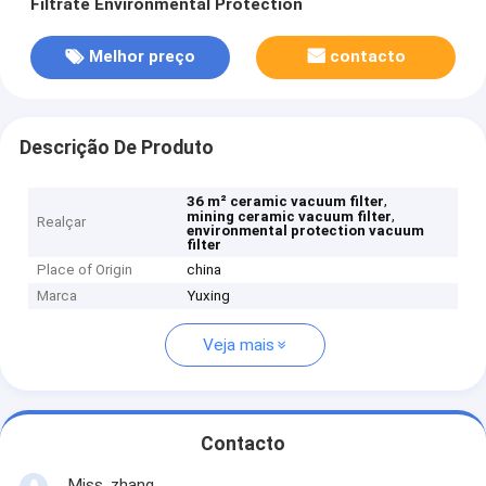
Filtrate Environmental Protection
Melhor preço
contacto
Descrição De Produto
,
36 m² ceramic vacuum filter
,
mining ceramic vacuum filter
Realçar
environmental protection vacuum
filter
Place of Origin
china
Marca
Yuxing
Veja mais
Contacto
Miss. zhang