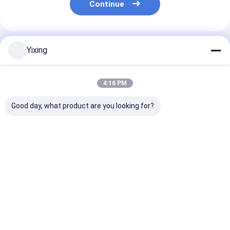
Continue
Produtos Recomendados
Yixing
4:16 PM
Good day, what product are you looking for?
TT-4 Filtro Cerâmico
Área de filtragem 6
Filtro Cerâmic
a Vácuo Modo de
metros cúbicos Até
Água Residuár
Controle Automático
120 metros cúbicos
Mineração Si
Desenvolvido para a
Equipamento de
de Filtro a Vá
Indústria de
filtragem a vácuo em
Cerâmico
Melhor preço
Melhor preço
Melhor pr
Mineração,
cerâmica Sistema de
Facilitando Fi
Fornecendo
poupança de energia
Limpo
Soluções de
concebido para
Ambientalmen
Filtração Eficazes
filtragem
para Gestão d
Residuária Ind
Casa
Mapa do
Fale
Desktop