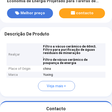
Economia de Energia Projetado para Tarefas de
Purificação de Águas Residuais de Mineração
Melhor preço
contacto
Descrição De Produto
,
Filtro a vácuo cerâmico de 60m3
Filtro para purificação de águas
residuais de mineração
Realçar
,
Filtro de vácuo cerâmico de
poupança de energia
Place of Origin
china
Marca
Yuxing
Veja mais
Contacto