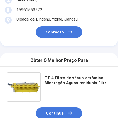
15961553272
Cidade de Dingshu, Yixing, Jiangsu
contacto
Obter O Melhor Preço Para
TT-4 Filtro de vácuo cerâmico
Mineração Águas residuais Filtro
cerâmico Disco número 108pcs
Sistema de filtragem de alta
capacidade para industrial
Continue