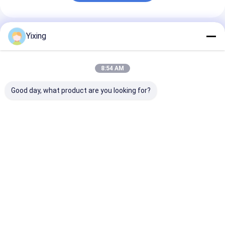
Produtos Recomendados
Yixing
8:54 AM
Good day, what product are you looking for?
TT-4 Filtro Cerâmico
Área de filtragem 6
Filtro Cerâmic
a Vácuo Modo de
metros cúbicos Até
Água Residuár
Controle Automático
120 metros cúbicos
Mineração Si
Desenvolvido para a
Equipamento de
de Filtro a Vá
Indústria de
filtragem a vácuo em
Cerâmico
Melhor preço
Melhor preço
Melhor pr
Mineração,
cerâmica Sistema de
Facilitando Fi
Fornecendo
poupança de energia
Limpo
Soluções de
concebido para
Ambientalmen
Filtração Eficazes
filtragem
para Gestão d
Residuária Ind
Casa
Mapa do
Fale
Desktop
Site
Conosco
Site
Mapa do Site
Privacy Policy