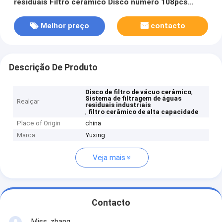
residuais Filtro cerâmico Disco número 108pcs
Sistema de filtragem de alta capacidade para
industrial
Melhor preço
contacto
Descrição De Produto
,
Disco de filtro de vácuo cerâmico
Sistema de filtragem de águas
Realçar
residuais industriais
,
filtro cerâmico de alta capacidade
Place of Origin
china
Marca
Yuxing
Veja mais
Contacto
Miss. zhang