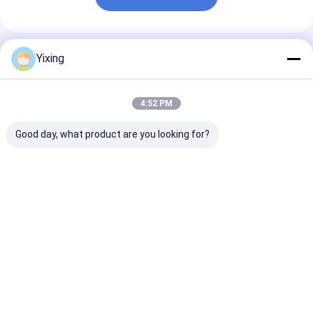
Produtos Recomendados
Yixing
4:52 PM
Good day, what product are you looking for?
TT-4 Filtro Cerâmico
Área de filtragem 6
Filtro Cerâmic
a Vácuo Modo de
metros cúbicos Até
Água Residuár
Controle Automático
120 metros cúbicos
Mineração Si
Desenvolvido para a
Equipamento de
de Filtro a Vá
Indústria de
filtragem a vácuo em
Cerâmico
Melhor preço
Melhor preço
Melhor pr
Mineração,
cerâmica Sistema de
Facilitando Fi
Fornecendo
poupança de energia
Limpo
Soluções de
concebido para
Ambientalmen
Filtração Eficazes
filtragem
para Gestão d
Residuária Ind
Casa
Mapa do
Fale
Desktop
Site
Conosco
Site