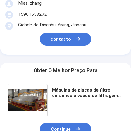
Miss. zhang
15961553272
Cidade de Dingshu, Yixing, Jiangsu
contacto
Obter O Melhor Preço Para
Máquina de placas de filtro
cerâmico a vácuo de filtragem
clara com área de filtragem de
60 m3 para filtragem e industrial
a longo prazo
Continue