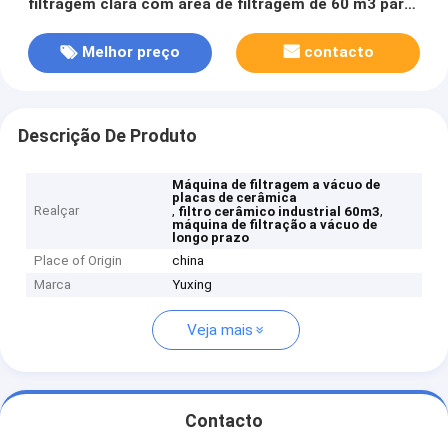
filtragem clara com área de filtragem de 60 m3 para
filtragem e industrial a longo prazo
Melhor preço
contacto
Descrição De Produto
Máquina de filtragem a vácuo de
placas de cerâmica
Realçar
,
,
filtro cerâmico industrial 60m3
máquina de filtração a vácuo de
longo prazo
Place of Origin
china
Marca
Yuxing
Veja mais
Contacto