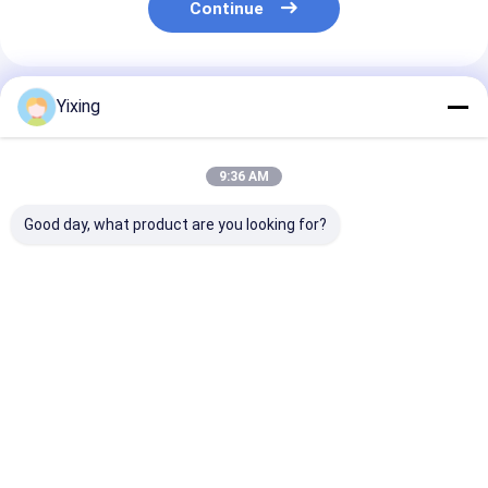
Continue
Produtos Recomendados
Yixing
9:36 AM
Good day, what product are you looking for?
TT-4 Filtro Cerâmico
Área de filtragem 6
Filtro Cerâmic
a Vácuo Modo de
metros cúbicos Até
Água Residuár
Controle Automático
120 metros cúbicos
Mineração Si
Desenvolvido para a
Equipamento de
de Filtro a Vá
Indústria de
filtragem a vácuo em
Cerâmico
Melhor preço
Melhor preço
Melhor pr
Mineração,
cerâmica Sistema de
Facilitando Fi
Fornecendo
poupança de energia
Limpo
Soluções de
concebido para
Ambientalmen
Filtração Eficazes
filtragem
para Gestão d
Residuária Ind
Casa
Mapa do
Fale
Desktop