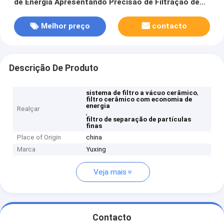
de Energia Apresentando Precisão de Filtração de
0,1-50μm Projetado para Separação de Partículas
Finas
Melhor preço
contacto
Descrição De Produto
,
sistema de filtro a vácuo cerâmico
filtro cerâmico com economia de
energia
Realçar
,
filtro de separação de partículas
finas
Place of Origin
china
Marca
Yuxing
Veja mais
Contacto