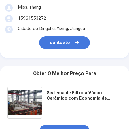
Miss. zhang
15961553272
Cidade de Dingshu, Yixing, Jiangsu
contacto
Obter O Melhor Preço Para
Sistema de Filtro a Vácuo
Cerâmico com Economia de
Energia Apresentando Precisão de
Filtração de 0,1-50μm Projetado
para Separação de Partículas
Finas