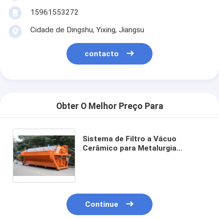
15961553272
Cidade de Dingshu, Yixing, Jiangsu
contacto
Obter O Melhor Preço Para
Sistema de Filtro a Vácuo
Cerâmico para Metalurgia
Oferecendo 60m³ de Área de
Filtro Otimizado para Tarefas
Industriais de Separação Sólido-
Líquido
Continue