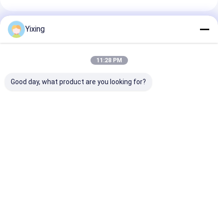
Produtos Recomendados
Yixing
11:28 PM
Good day, what product are you looking for?
TT-4 Filtro Cerâmico
Área de filtragem 6
Filtro Cerâmic
a Vácuo Modo de
metros cúbicos Até
Água Residuár
Controle Automático
120 metros cúbicos
Mineração Si
Desenvolvido para a
Equipamento de
de Filtro a Vá
Indústria de
filtragem a vácuo em
Cerâmico
Melhor preço
Melhor preço
Melhor pr
Mineração,
cerâmica Sistema de
Facilitando Fi
Fornecendo
poupança de energia
Limpo
Soluções de
concebido para
Ambientalmen
Filtração Eficazes
filtragem
para Gestão d
Residuária Ind
Casa
Mapa do
Fale
Desktop
Site
Conosco
Site
Mapa do Site
Privacy Policy