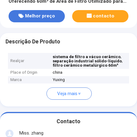
Oferecendo 60m³ de Área de Filtro Otimizado para
Tarefas Industriais de Separação Sólido-Líquido
Melhor preço
contacto
Descrição De Produto
,
sistema de filtro a vácuo cerâmico
Realçar
,
separação industrial sólido-líquido
filtro cerâmico metalúrgico 60m³
Place of Origin
china
Marca
Yuxing
Veja mais
Contacto
Miss. zhang