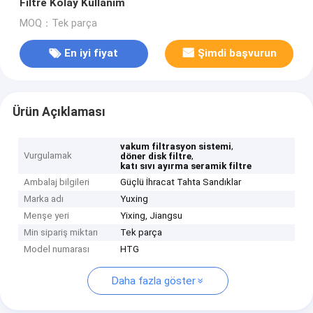
Filtre Kolay Kullanım
MOQ：Tek parça
En iyi fiyat
Şimdi başvurun
Ürün Açıklaması
,
vakum filtrasyon sistemi
Vurgulamak
,
döner disk filtre
katı sıvı ayırma seramik filtre
Ambalaj bilgileri
Güçlü İhracat Tahta Sandıklar
Marka adı
Yuxing
Menşe yeri
Yixing, Jiangsu
Min sipariş miktarı
Tek parça
Model numarası
HTG
Daha fazla göster