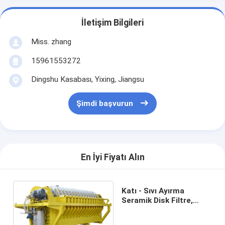
İletişim Bilgileri
Miss. zhang
15961553272
Dingshu Kasabası, Yixing, Jiangsu
Şimdi başvurun
En İyi Fiyatı Alın
Katı - Sıvı Ayırma
Seramik Disk Filtre,
Döner Disk Filtre Kolay
Kullanım