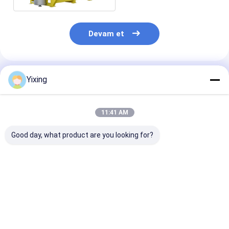
Devam et
Önerilen Ürünler
Yixing
11:41 AM
Good day, what product are you looking for?
TT-4 Seramik Vakum
Filtreleme Alanı 6
Maden Atık Su
Filtresi Madencilik
metreküp 120
Seramik Filtre
Sektörü için
metreküp'e kadar
Endüstriyel At
Geliştirilen Otomatik
Seramik vakum
İdare için Çevr
Kontrol Modu, Etkili
filtrasyon
Filtreleri Sağl
En iyi fiyat
En iyi fiyat
En iyi fiy
Filtrasyon Çözümleri
ekipmanları
Seramik Vaku
Sunuyor
Filtrasyon için
Filtre Sistemi