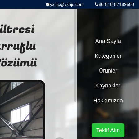
yxhjc@yxhjc.com
86-510-87189500
ltresi
arruflu
Ana Sayfa
Kategoriler
 Çözümü
Ürünler
Kaynaklar
Hakkımızda
Teklif Alın