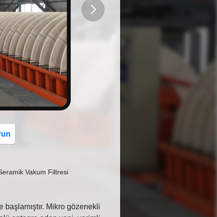
button
run
Seramik Vakum Filtresi
ye başlamıştır. Mikro gözenekli