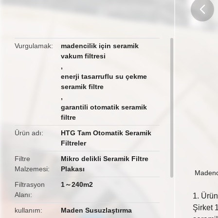
butto
Vurgulamak
madencilik için seramik
vakum filtresi
,
enerji tasarruflu su çekme
seramik filtre
,
garantili otomatik seramik
filtre
Ürün adı
HTG Tam Otomatik Seramik
Filtreler
Filtre
Mikro delikli Seramik Filtre
Malzemesi
Plakası
Madenci
Filtrasyon
1～240m2
Alanı
1. Ürün
Şirket 
kullanım
Maden Susuzlaştırma