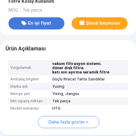
Filtre Kolay Kullanım
MOQ：Tek parça
En iyi fiyat
Şimdi başvurun
Ürün Açıklaması
,
vakum filtrasyon sistemi
Vurgulamak
,
döner disk filtre
katı sıvı ayırma seramik filtre
Ambalaj bilgileri
Güçlü İhracat Tahta Sandıklar
Marka adı
Yuxing
Menşe yeri
Yixing, Jiangsu
Min sipariş miktarı
Tek parça
Model numarası
HTG
Daha fazla göster