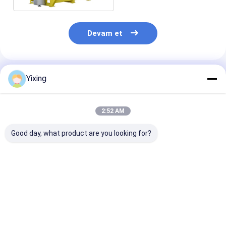
Devam et
Önerilen Ürünler
Yixing
2:52 AM
Good day, what product are you looking for?
TT-4 Seramik Vakum
Filtreleme Alanı 6
Maden Atık Su
Filtresi Madencilik
metreküp 120
Seramik Filtre
Sektörü için
metreküp'e kadar
Endüstriyel At
Geliştirilen Otomatik
Seramik vakum
İdare için Çevr
Kontrol Modu, Etkili
filtrasyon
Filtreleri Sağl
En iyi fiyat
En iyi fiyat
En iyi fiy
Filtrasyon Çözümleri
ekipmanları
Seramik Vaku
Sunuyor
Filtrasyon için
Filtre Sistemi