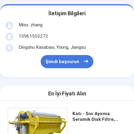
İletişim Bilgileri
Miss. zhang
15961553272
Dingshu Kasabası, Yixing, Jiangsu
Şimdi başvurun
En İyi Fiyatı Alın
Katı - Sıvı Ayırma
Seramik Disk Filtre,
Döner Disk Filtre Kolay
Kullanım