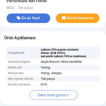
Performans Net Filtrat
MOQ：Tek parça
En iyi fiyat
Şimdi başvurun
Ürün Açıklaması
,
vakum filtrasyon sistemi
Vurgulamak
,
döner disk filtre
seramik vakum filtre makinesi
Ambalaj bilgileri
Güçlü İhracat Tahta Sandıklar
Marka adı
Yuxing
Menşe yeri
Yixing, Jiangsu
Min sipariş miktarı
Tek parça
Model numarası
HTG
Daha fazla göster