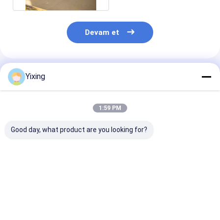
Devam et
Önerilen Ürünler
Yixing
1:59 PM
Good day, what product are you looking for?
TT-4 Seramik Vakum
Filtreleme Alanı 6
Maden Atık Su
Filtresi Madencilik
metreküp 120
Seramik Filtre
Sektörü için
metreküp'e kadar
Endüstriyel At
Geliştirilen Otomatik
Seramik vakum
İdare için Çevr
Kontrol Modu, Etkili
filtrasyon
Filtreleri Sağl
En iyi fiyat
En iyi fiyat
En iyi fiy
Filtrasyon Çözümleri
ekipmanları
Seramik Vaku
Sunuyor
Filtrasyon için
Filtre Sistemi