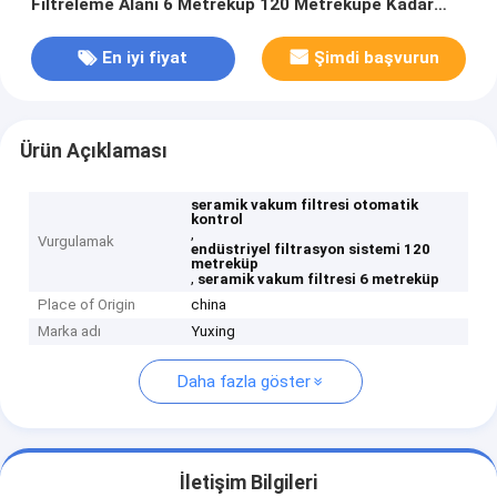
Filtreleme Alanı 6 Metreküp 120 Metreküpe Kadar
Endüstriyel Filtrasyon Sistemi
En iyi fiyat
Şimdi başvurun
Ürün Açıklaması
seramik vakum filtresi otomatik
kontrol
,
Vurgulamak
endüstriyel filtrasyon sistemi 120
metreküp
,
seramik vakum filtresi 6 metreküp
Place of Origin
china
Marka adı
Yuxing
Daha fazla göster
İletişim Bilgileri