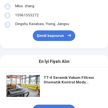
Miss. zhang
15961553272
Dingshu Kasabası, Yixing, Jiangsu
Şimdi başvurun
En İyi Fiyatı Alın
TT-4 Seramik Vakum Filtresi
Otomatik Kontrol Modu
Filtreleme Alanı 6 Metreküp 120
Metreküpe Kadar Endüstriyel
Filtrasyon Sistemi