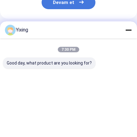
Devam et
Önerilen Ürünler
Yixing
7:30 PM
Good day, what product are you looking for?
TT-4 Seramik Vakum
Filtreleme Alanı 6
Maden Atık Su
Filtresi Madencilik
metreküp 120
Seramik Filtre
Sektörü için
metreküp'e kadar
Endüstriyel At
Geliştirilen Otomatik
Seramik vakum
İdare için Çevr
Kontrol Modu, Etkili
filtrasyon
Filtreleri Sağl
En iyi fiyat
En iyi fiyat
En iyi fiy
Filtrasyon Çözümleri
ekipmanları
Seramik Vaku
Sunuyor
Filtrasyon için
Filtre Sistemi
tasarlanmış enerji
tasarrufu sistemi
Ana
Hakkımızda
Bize
Desktop