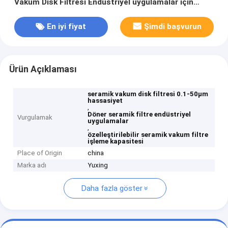
Vakum Disk Filtresi Endüstriyel uygulamalar için
uygun özelleştirilebilir işleme kapasitesi
En iyi fiyat
Şimdi başvurun
Ürün Açıklaması
seramik vakum disk filtresi 0.1-50μm
hassasiyet
,
Döner seramik filtre endüstriyel
Vurgulamak
uygulamalar
,
özelleştirilebilir seramik vakum filtre
işleme kapasitesi
Place of Origin
china
Marka adı
Yuxing
Daha fazla göster