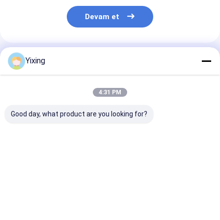
Devam et
Önerilen Ürünler
Yixing
4:31 PM
Good day, what product are you looking for?
TT-4 Seramik Vakum
Filtreleme Alanı 6
Maden Atık Su
Filtresi Madencilik
metreküp 120
Seramik Filtre
Sektörü için
metreküp'e kadar
Endüstriyel At
Geliştirilen Otomatik
Seramik vakum
İdare için Çevr
Kontrol Modu, Etkili
filtrasyon
Filtreleri Sağl
En iyi fiyat
En iyi fiyat
En iyi fiy
Filtrasyon Çözümleri
ekipmanları
Seramik Vaku
Sunuyor
Filtrasyon için
Filtre Sistemi
tasarlanmış enerji
tasarrufu sistemi