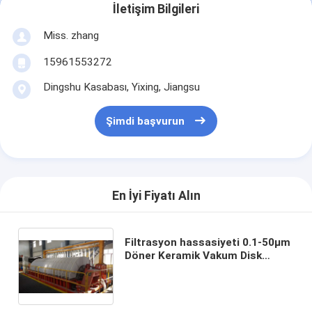
İletişim Bilgileri
Miss. zhang
15961553272
Dingshu Kasabası, Yixing, Jiangsu
Şimdi başvurun
En İyi Fiyatı Alın
Filtrasyon hassasiyeti 0.1-50μm
Döner Keramik Vakum Disk
Filtresi Endüstriyel uygulamalar
için uygun özelleştirilebilir
işleme kapasitesi