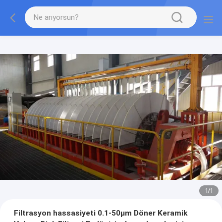
1
/
1
Filtrasyon hassasiyeti 0.1-50μm Döner Keramik