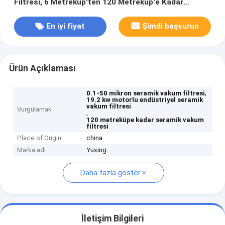
Filtresi, 6 Metreküp'ten 120 Metreküp'e Kadar
Filtreleme Alanı ve 19.2 Kw Motor Gücü
En iyi fiyat
Şimdi başvurun
Ürün Açıklaması
,
0.1-50 mikron seramik vakum filtresi
19.2 kw motorlu endüstriyel seramik
vakum filtresi
Vurgulamak
,
120 metreküpe kadar seramik vakum
filtresi
Place of Origin
china
Marka adı
Yuxing
Daha fazla göster
İletişim Bilgileri