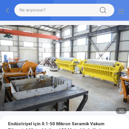
1
/
1
Endüstriyel için 0.1-50 Mikron Seramik Vakum