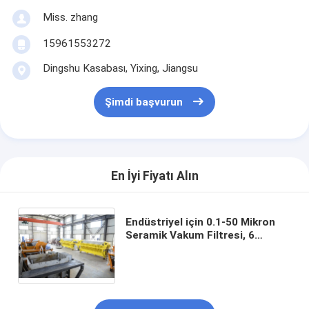
Miss. zhang
15961553272
Dingshu Kasabası, Yixing, Jiangsu
Şimdi başvurun
En İyi Fiyatı Alın
Endüstriyel için 0.1-50 Mikron
Seramik Vakum Filtresi, 6
Metreküp'ten 120 Metreküp'e
Kadar Filtreleme Alanı ve 19.2
Kw Motor Gücü