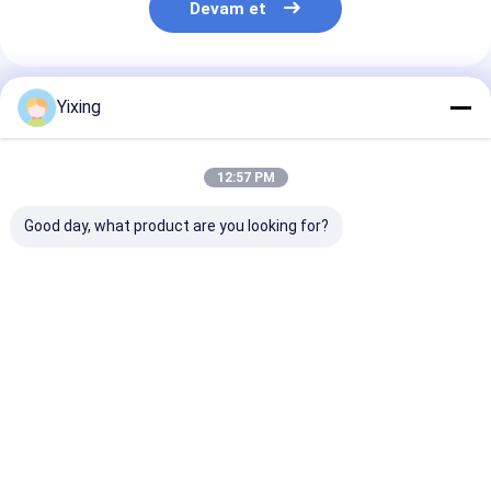
Devam et
Önerilen Ürünler
Yixing
12:57 PM
Good day, what product are you looking for?
TT-4 Seramik Vakum
Filtreleme Alanı 6
Maden Atık Su
Filtresi Madencilik
metreküp 120
Seramik Filtre
Sektörü için
metreküp'e kadar
Endüstriyel At
Geliştirilen Otomatik
Seramik vakum
İdare için Çevr
Kontrol Modu, Etkili
filtrasyon
Filtreleri Sağl
En iyi fiyat
En iyi fiyat
En iyi fiy
Filtrasyon Çözümleri
ekipmanları
Seramik Vaku
Sunuyor
Filtrasyon için
Filtre Sistemi
tasarlanmış enerji
tasarrufu sistemi
Ana
Hakkımızda
Bize
Desktop