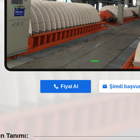
n
Fiyat Al
Şimdi başvu
n Tanımı: