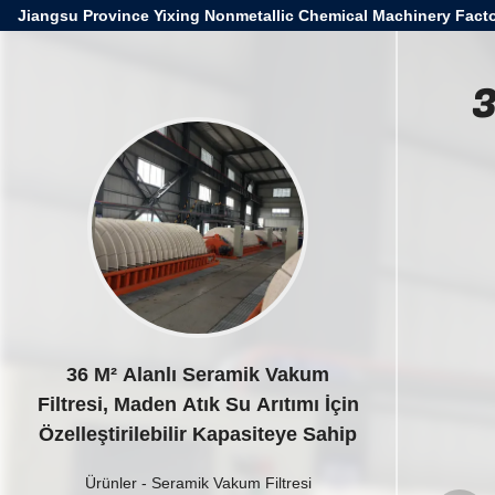
Jiangsu Province Yixing Nonmetallic Chemical Machinery Facto
3
36 M² Alanlı Seramik Vakum
Filtresi, Maden Atık Su Arıtımı İçin
Özelleştirilebilir Kapasiteye Sahip
Ürünler
-
Seramik Vakum Filtresi