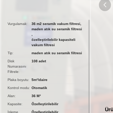
butto
Vurgulamak
36 m2 seramik vakum filtresi
,
maden atık su seramik filtresi
,
özelleştirilebilir kapasiteli
vakum filtresi
Tip
maden atık su seramik filtresi
Disk
108 adet
Numarasını
Filtrele
Plaka boyutu
5m²/daire
Kontrol modu
Otomatik
Alan
36 M²
Kapasite
Özelleştirilebilir
Ürü
İşleme
Özelleştirilebilir