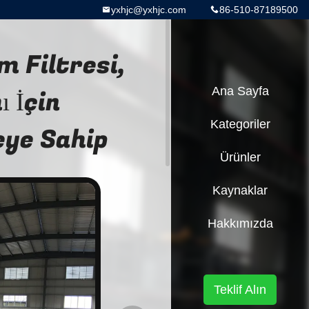
yxhjc@yxhjc.com
86-510-87189500
m Filtresi,
 İçin
Ana Sayfa
Kategoriler
teye Sahip
Ürünler
Kaynaklar
Hakkımızda
Teklif Alın