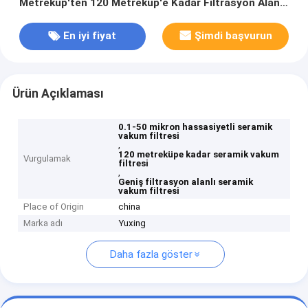
Metreküp'ten 120 Metreküp'e Kadar Filtrasyon Alanlı
Seramik Vakum Filtresi
En iyi fiyat
Şimdi başvurun
Ürün Açıklaması
0.1-50 mikron hassasiyetli seramik
vakum filtresi
,
120 metreküpe kadar seramik vakum
Vurgulamak
filtresi
,
Geniş filtrasyon alanlı seramik
vakum filtresi
Place of Origin
china
Marka adı
Yuxing
Daha fazla göster