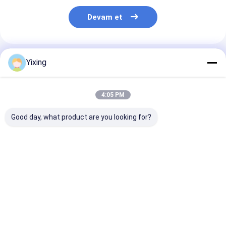
Devam et
Önerilen Ürünler
Yixing
4:05 PM
Good day, what product are you looking for?
TT-4 Seramik Vakum
Filtreleme Alanı 6
Maden Atık Su
Filtresi Madencilik
metreküp 120
Seramik Filtre
Sektörü için
metreküp'e kadar
Endüstriyel At
Geliştirilen Otomatik
Seramik vakum
İdare için Çevr
Kontrol Modu, Etkili
filtrasyon
Filtreleri Sağl
En iyi fiyat
En iyi fiyat
En iyi fiy
Filtrasyon Çözümleri
ekipmanları
Seramik Vaku
Sunuyor
Filtrasyon için
Filtre Sistemi
tasarlanmış enerji
tasarrufu sistemi