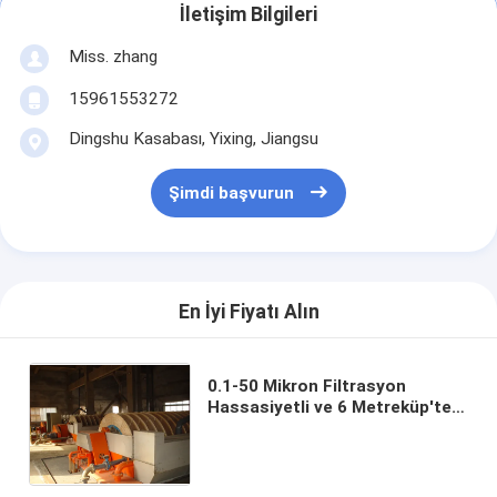
İletişim Bilgileri
Miss. zhang
15961553272
Dingshu Kasabası, Yixing, Jiangsu
Şimdi başvurun
En İyi Fiyatı Alın
0.1-50 Mikron Filtrasyon
Hassasiyetli ve 6 Metreküp'ten
120 Metreküp'e Kadar
Filtrasyon Alanlı Seramik
Vakum Filtresi