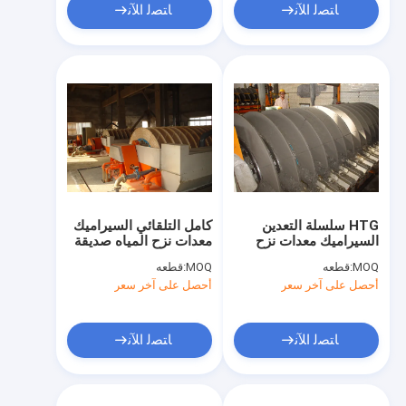
ﺎﺘﺼﻟ ﺍﻶﻧ
ﺎﺘﺼﻟ ﺍﻶﻧ
HTG سلسلة التعدين
كامل التلقائي السيراميك
السيراميك معدات نزح
معدات نزح المياه صديقة
المياه التكنولوجيا الفائقة
للبيئة الثقيلة
MOQ:
قطعه
MOQ:
قطعه
توفير الطاقة
أحصل على آخر سعر
أحصل على آخر سعر
ﺎﺘﺼﻟ ﺍﻶﻧ
ﺎﺘﺼﻟ ﺍﻶﻧ