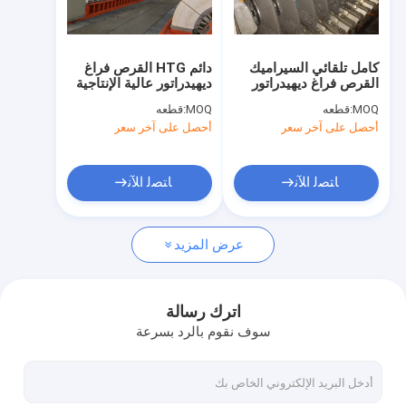
جولة في المعمل
مراقبة الجودة
كامل تلقائي السيراميك
دائم HTG القرص فراغ
القرص فراغ ديهيدراتور
ديهيدراتور عالية الإنتاجية
اتصل بنا
الترشيح واضحة منطقة
التعدين نزح المياه
MOQ:
قطعه
MOQ:
قطعه
الترشيح 60 M2
أحصل على آخر سعر
أحصل على آخر سعر
أخبار
ﺎﺘﺼﻟ ﺍﻶﻧ
ﺎﺘﺼﻟ ﺍﻶﻧ
مرشح فراغ السيراميك
عرض المزيد
تصفية فراغ القرص
مرشح القرص السيراميك
اترك رسالة
سوف نقوم بالرد بسرعة
تصفية القرص فراغ
تصفية القرص الدوار