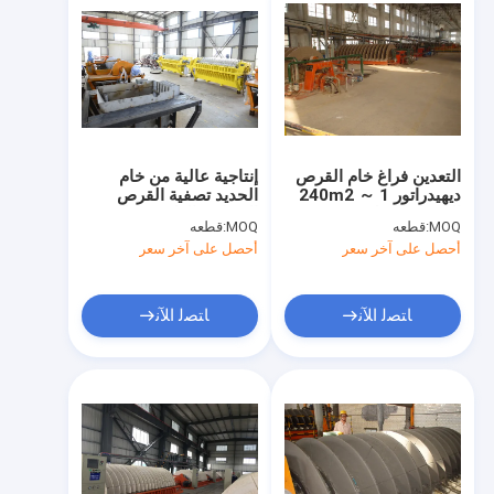
التعدين فراغ خام القرص
إنتاجية عالية من خام
ديهيدراتور 1 ～ 240m2
الحديد تصفية القرص
الترشيح منطقة توفير
الروتاري الطين ، نظام
MOQ:
قطعه
MOQ:
قطعه
الطاقة
الترشيح فراغ
أحصل على آخر سعر
أحصل على آخر سعر
ﺎﺘﺼﻟ ﺍﻶﻧ
ﺎﺘﺼﻟ ﺍﻶﻧ
الصفحة الرئيسية
منتجات
معلومات عنا