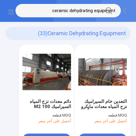
(33)
Ceramic Dehydrating Equipment
التعدين خام السيراميك
دائم معدات نزح المياه
نزح المياه معدات مايكرو
السيراميك 100 M2
هول لوحة لنزح الحمأة
الترشيح منطقة فراغ
MOQ:
قطعه
MOQ:
قطعه
عالية
أحصل على آخر سعر
أحصل على آخر سعر