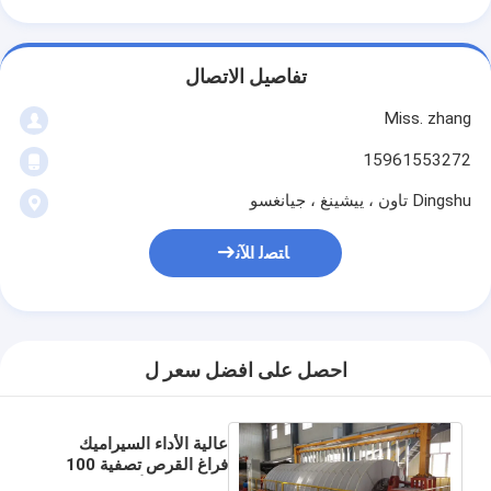
تفاصيل الاتصال
Miss. zhang
15961553272
Dingshu تاون ، ييشينغ ، جيانغسو
ﺎﺘﺼﻟ ﺍﻶﻧ
احصل على افضل سعر ل
عالية الأداء السيراميك
فراغ القرص تصفية 100
M2 لفصل الألغام الطين