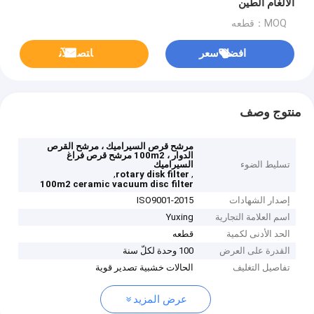
الألغام الطين
MOQ：قطعه
افضل سعر
ﺎﺘﺼﻟ ﺍﻶﻧ
منتوج وصف
مرشح قرص السيراميك ، مرشح القرص
الدوار ، 100m2 مرشح قرص فراغ
تسليط الضوء
السيراميك
,
,
rotary disk filter
100m2 ceramic vacuum disc filter
إصدار الشهادات
ISO9001-2015
اسم العلامة التجارية
Yuxing
الحد الأدنى لكمية
قطعه
القدرة على العرض
100 وحدة لكلّ سنة
تفاصيل التغليف
الحالات خشبية تصدير قوية
عرض المزيد