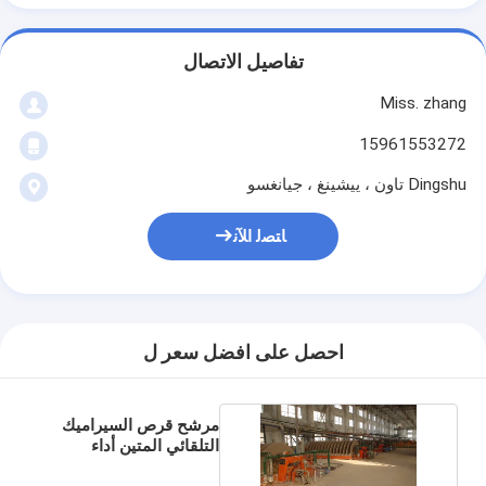
تفاصيل الاتصال
Miss. zhang
15961553272
Dingshu تاون ، ييشينغ ، جيانغسو
ﺎﺘﺼﻟ ﺍﻶﻧ
احصل على افضل سعر ل
مرشح قرص السيراميك
التلقائي المتين أداء
مستقر مرشح واضح