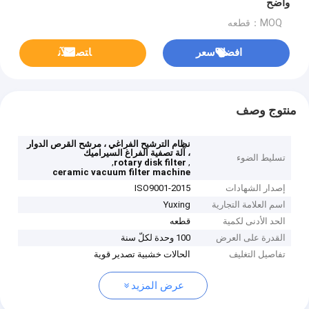
واضح
MOQ：قطعه
افضل سعر
ﺎﺘﺼﻟ ﺍﻶﻧ
منتوج وصف
نظام الترشيح الفراغي ، مرشح القرص الدوار
، آلة تصفية الفراغ السيراميك
تسليط الضوء
,
,
rotary disk filter
ceramic vacuum filter machine
إصدار الشهادات
ISO9001-2015
اسم العلامة التجارية
Yuxing
الحد الأدنى لكمية
قطعه
القدرة على العرض
100 وحدة لكلّ سنة
تفاصيل التغليف
الحالات خشبية تصدير قوية
عرض المزيد