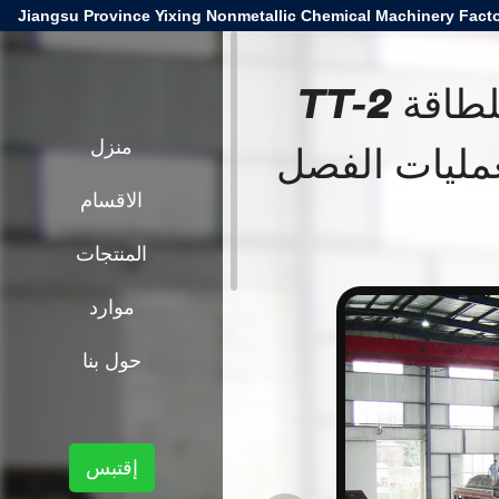
Jiangsu Province Yixing Nonmetallic Chemical Machinery Facto
مرشح تفريغ السيراميك الموفر للطاقة TT-2
لعمليات الفصل
منزل
الاقسام
المنتجات
موارد
حول بنا
إقتبس