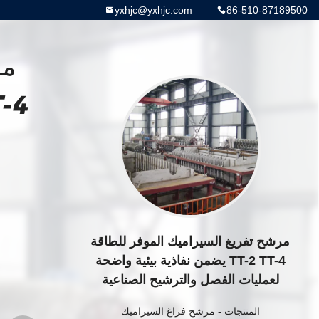
yxhjc@yxhjc.com
86-510-87189500
مرشح تفريغ السيراميك الموفر للطاقة
TT-2 TT-4 يضمن نفاذية بيئية واضحة
لعمليات الفصل والترشيح الصناعية
المنتجات
-
مرشح فراغ السيراميك