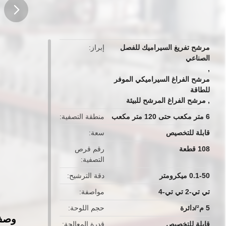
button
مرشح تفريغ السيراميك للفصل
إبراز
الصناعي
,
مرشح الفراغ السيراميكي الموفر
للطاقة
,
مرشح الفراغ المرشح للبيئة
6 متر مكعب حتى 120 متر مكعب
منطقة التصفية
قابلة للتخصيص
سعة
108 قطعة
رقم قرص
التصفية
0.1-50 ميكرومتر
دقة الترشيح
تي تي-2 تي تي-4
مواصفة
5 م²/دائرة
حجم اللوحة
وصف 
قابلة للتخصيص
قدرة المعالجة