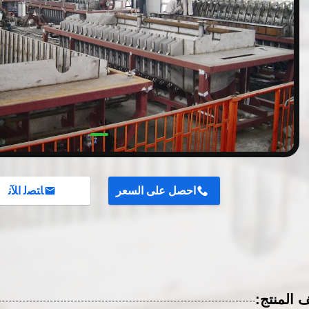
احصل على السعر
ﺎﺘﺼﻟ ﺍﻶﻧ
المنتج: