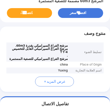
المرشح 60m3 مصممة للتصفية المستمرة
افضل سعر
ﺎﺘﺼﻟ ﺍﻶﻧ
منتوج وصف
,
مرشح الفراغ السيراميكي بقدرة 60m3
مرشح الفراغ السيراميكي القابل للتخصيص
تسليط الضوء
TT-4
,
مرشح الفراغ السيراميكي للتصفية المستمرة
china
Place of Origin
اسم العلامة التجارية
Yuxing
عرض المزيد
تفاصيل الاتصال