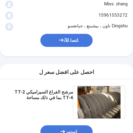
Miss. zhang
15961553272
Dingshu تاون ، ييشينغ ، جيانغسو
ﺎﺘﺼﻟ ﺍﻶﻧ
احصل على افضل سعر ل
مرشح الفراغ السيراميكي TT-2
TT-4 بما في ذلك مساحة
المرشح 60m3 مصممة للتصفية
المستمرة
استمر