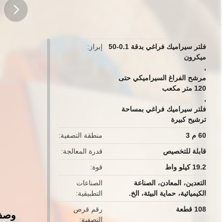
button
فلتر سيراميك فراغي بدقة 0.1-50
إبراز
ميكرون
,
مرشح الفراغ السيراميكي حتى
120 متر مكعب
,
فلتر سيراميك فراغي بمساحة
ترشيح كبيرة
60 م 3
منطقة التصفية
قابلة للتخصيص
قدرة المعالجة
19.2 كيلو واط
قوة
التعدين، المعادن، الصناعة
الصناعات
الكيميائية، حماية البيئة، الخ.
التطبيقية
108 قطعة
رقم قرص
وصف 
التصفية