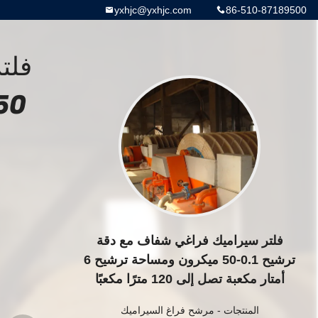
yxhjc@yxhjc.com
86-510-87189500
فلتر سيراميك فراغي شفاف مع دقة
ترشيح 0.1-50 ميكرون ومساحة ترشيح 6
أمتار مكعبة تصل إلى 120 مترًا مكعبًا
المنتجات
-
مرشح فراغ السيراميك