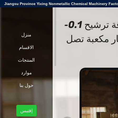
Jiangsu Province Yixing Nonmetallic Chemical Machinery Facto
فلتر سيراميك فراغي شفاف مع دقة ترشيح 0.1-
 ومساحة ترشيح 6 أمتار مكعبة تصل
منزل
الاقسام
المنتجات
موارد
حول بنا
إقتبس