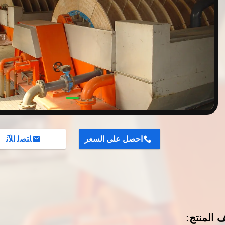
احصل على السعر
ﺎﺘﺼﻟ ﺍﻶﻧ
المنتج: