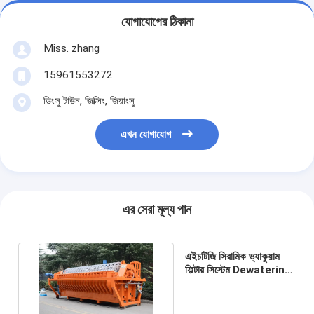
যোগাযোগের ঠিকানা
Miss. zhang
15961553272
ডিংসু টাউন, জিক্সিং, জিয়াংসু
এখন যোগাযোগ
এর সেরা মূল্য পান
এইচটিজি সিরামিক ভ্যাকুয়াম
ফিল্টার সিস্টেম Dewatering
জন্য সম্পূর্ণ স্বয়ংক্রিয়