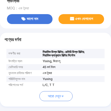
স্বয়ংক্রিয়
MOQ：এক টুকরা
ভালো দাম
এখন যোগাযোগ
পণ্যের বর্ণনা
,
,
সিরামিক ডিস্ক ফিল্টার
রোটারি ডিস্ক ফিল্টার
লক্ষণীয় করা
সিরামিক ভ্যাকুয়াম ফিল্টার সিস্টেম
উৎপত্তি স্থল
Yixing, জিয়াংসু
ডেলিভারি সময়
45 কর্ম দিবস
ন্যূনতম চাহিদার পরিমাণ
এক টুকরা
পরিচিতিমুলক নাম
Yuxing
পরিশোধের শর্ত
L/C, T T
আরো দেখুন