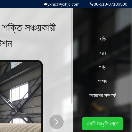
yxhjc@yxhjc.com
86-510-87189500
 শক্তি সঞ্চয়কারী
িউশন
বাড়ি
ধরন
পণ্য
সম্পদ
আমাদের সম্পর্কে
একটি উদ্ধৃতি পেতে