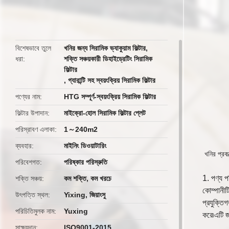
butto
বিশেষভাবে তুলে
খনির জন্য সিরামিক ভ্যাকুয়াম ফিল্টার
,
ধরা
শক্তি সঞ্চয়কারী ডিহাইড্রেটিং সিরামিক
ফিল্টার
,
গ্যারান্টি সহ স্বয়ংক্রিয় সিরামিক ফিল্টার
পণ্যের নাম
HTG সম্পূর্ণ-স্বয়ংক্রিয় সিরামিক ফিল্টার
ফিল্টার উপাদান
মাইক্রো-হোল সিরামিক ফিল্টার প্লেট
পরিস্রাবণ এলাকা
1～240m2
ব্যবহার
মাইনিং ডিওয়াটারিং
খনির প্রকল
পরিবেশগত
পরিষ্কার পরিস্রুতি
1. পণ্য প
শক্তি সঞ্চয়
কম শক্তি, কম খরচে
কোম্পানীট
উৎপত্তি স্থল
Yixing, জিয়াংসু
প্রযুক্তিগ
পরিচিতিমুলক নাম
Yuxing
করে৷এটি জা
সাক্ষ্যদান
ISO9001-2015