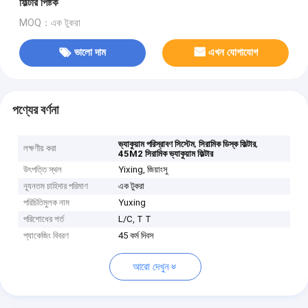
ফিল্টার পিষ্টক
MOQ：এক টুকরা
ভালো দাম
এখন যোগাযোগ
পণ্যের বর্ণনা
,
,
ভ্যাকুয়াম পরিস্রাবণ সিস্টেম
সিরামিক ডিস্ক ফিল্টার
লক্ষণীয় করা
45M2 সিরামিক ভ্যাকুয়াম ফিল্টার
উৎপত্তি স্থল
Yixing, জিয়াংসু
ন্যূনতম চাহিদার পরিমাণ
এক টুকরা
পরিচিতিমুলক নাম
Yuxing
পরিশোধের শর্ত
L/C, T T
প্যাকেজিং বিবরণ
45 কর্ম দিবস
আরো দেখুন