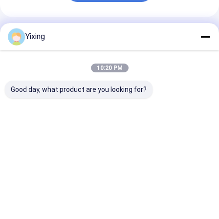
প্রস্তাবিত পণ্য
Yixing
10:20 PM
Good day, what product are you looking for?
TT-4 সিরামিক ভ্যাকুয়াম ফিল্টার
ফিল্টারিং এলাকা ৬ কিউবিক মিটার
খনির বর্জ্য জল সিরামিক 
স্বয়ংক্রিয় নিয়ন্ত্রণ মোড খনি
পর্যন্ত ১২০ কিউবিক মিটার
শিল্প বর্জ্য জল ব্যবস্থ
শিল্পের জন্য উন্নত কার্যকর
সিরামিক ভ্যাকুয়াম ফিল্টারিং সরঞ্জাম
পরিবেশগতভাবে পরিষ্কার
ফিল্টারিং সমাধান প্রদান
ফিল্টারিংয়ের জন্য ডিজাইন করা
সহায়তা করে সিরামিক ভ্
শক্তি সঞ্চয় সিস্টেম
ফিল্টার সিস্টেম
ভালো দাম
ভালো দাম
ভালো দাম
বাড়ি
আমাদের
আমাদের সাথে যোগাযোগ
Desktop
Site
সম্পর্কে
করুন
সাইট ম্যাপ
Privacy Policy