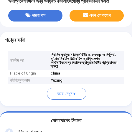
অ্যাপ্লিকেশনগুলির জন্য উপযুক্ত কাস্টমাইজযোগ্য প্রক্রিয়াকরণ ক্ষমতা
ভালো দাম
এখন যোগাযোগ
পণ্যের বর্ণনা
,
সিরামিক ভ্যাকুয়াম ডিস্ক ফিল্টার ০.১-৫০µm নির্ভুলতা
,
ঘূর্ণমান সিরামিক ফিল্টার শিল্প অ্যাপ্লিকেশন
লক্ষণীয় করা
কাস্টমাইজযোগ্য সিরামিক ভ্যাকুয়াম ফিল্টার প্রক্রিয়াকরণ
ক্ষমতা
Place of Origin
china
পরিচিতিমুলক নাম
Yuxing
আরো দেখুন
যোগাযোগের ঠিকানা
Miss. zhang