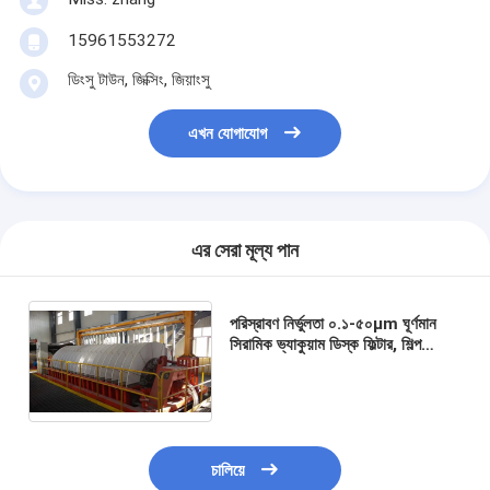
15961553272
ডিংসু টাউন, জিক্সিং, জিয়াংসু
এখন যোগাযোগ
এর সেরা মূল্য পান
পরিস্রাবণ নির্ভুলতা ০.১-৫০µm ঘূর্ণমান
সিরামিক ভ্যাকুয়াম ডিস্ক ফিল্টার, শিল্প
অ্যাপ্লিকেশনগুলির জন্য উপযুক্ত
কাস্টমাইজযোগ্য প্রক্রিয়াকরণ ক্ষমতা
চালিয়ে