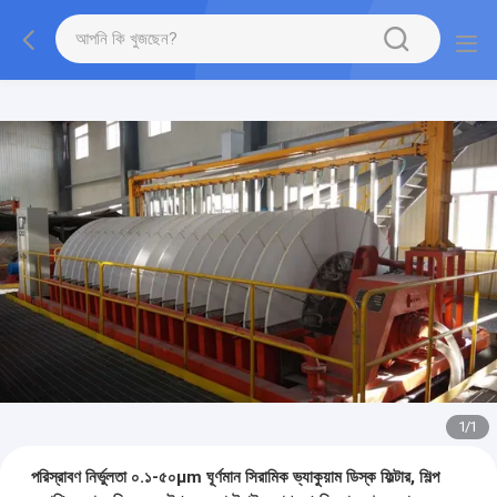
1
/
1
পরিস্রাবণ নির্ভুলতা ০.১-৫০µm ঘূর্ণমান সিরামিক ভ্যাকুয়াম ডিস্ক ফিল্টার, শিল্প