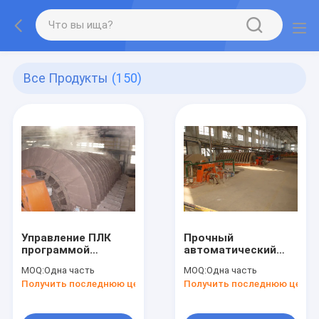
Все Продукты
(150)
Управление ПЛК
Прочный
программой
автоматический
Керамический
керамический
MOQ:
Одна часть
MOQ:
Одна часть
вакуумный фильтр
дисковый фильтр
Получить последнюю цену
Получить последнюю цену
Концентраты
Стабильная
обезвоживание
производительность
оборудование для
Прозрачный