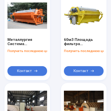
Металлургия
60м3 Площадь
Система
фильтра
керамического
Керамический
Получить последнюю цену
Получить последнюю цену
вакуумного фильтра
вакуумный фильтр
60м3 Площадь
Энергосберегающая
Горная
система
промышленность
обезвоживания
Деводокачивание
горнодобывающей
Контакт
Контакт
промышленности
Дом
Продукты
О нас