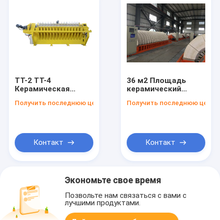
ТТ-2 ТТ-4
36 м2 Площадь
Керамическая
керамический
вакуумная
вакуумный фильтр
Получить последнюю цену
Получить последнюю цену
фильтрующая
настраиваемая
пластинка для
емкость
фильтрации
горнодобывающей
прозрачных
системы
фильтратов
обезвоживания
Контакт
Контакт
Система
сливочной трубы
разделения
твердых и жидких
веществ
Экономьте свое время
Позвольте нам связаться с вами с
лучшими продуктами.