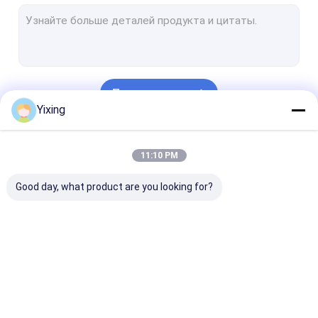
Роторный фильтр диска вакуума
плита керамического фильтра
Твердое жидкостное оборудование разъединения
Продолжать
Керамический фильтр диска вакуума
Yixing
Керамическое Деватеринг оборудование
Наши Категории
11:10 PM
Обезвоживатель вакуума диска
Good day, what product are you looking for?
Керамический
Фильтр вакуума
керамически
фильтр вакуума
диска
фильтр диска