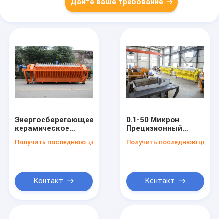
Дайте ваше требование
Энергосберегающее
0.1-50 Микрон
керамическое
Прецизионный
вакуумное
керамический
Получить последнюю цену
Получить последнюю цену
фильтрационное
вакуумный фильтр
оборудование 0,1-
6-120 кубических
50 микронов
метров Раствор для
обезвоживания
горной
Контакт
Контакт
промышленности