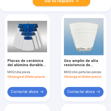
Dar su requisito
Placas de cerámica
Uso amplio de alta
del alúmina durable
resistencia de
de 12 M2, tablero de
cerámica de la placa
MOQ:
Una pieza
MOQ:
Uno junta las piezas
cerámica para la
de filtro del sector
Obtenga el último precio
Obtenga el último precio
máquina de cerámica
industrial
del filtro del vacío
Contactar ahora
Contactar ahora