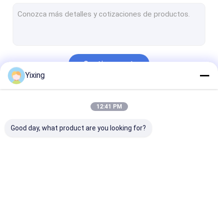
Filtro de discos rotatorio del vacío
placa de filtro de cerámica
Equipo de la separación de sólido-líquido
Continuar
Filtro de discos de cerámica del vacío
Yixing
Equipo de desecación de cerámica
Nuestras Categorías
12:41 PM
Deshidratador del vacío del disco
Good day, what product are you looking for?
Filtro de vacío de
Filtro de vacío del
filtro de disco
cerámica
disco
cerámica