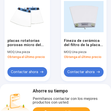
placas rotatorias
Fineza de cerámica
porosas micro del
del filtro de la placa
filtro de discos,
de filtro del alúmina
MOQ:
Una pieza
MOQ:
Una pieza
placas de filtro de
blanco los 0.85µM
Obtenga el último precio
Obtenga el último precio
vacío del disco para
~5µM resistente a la
el filtro de cerámica
corrosión
de la serie del HTG
Contactar ahora
Contactar ahora
Ahorre su tiempo
Permítanos contactar con los mejores
productos con usted.