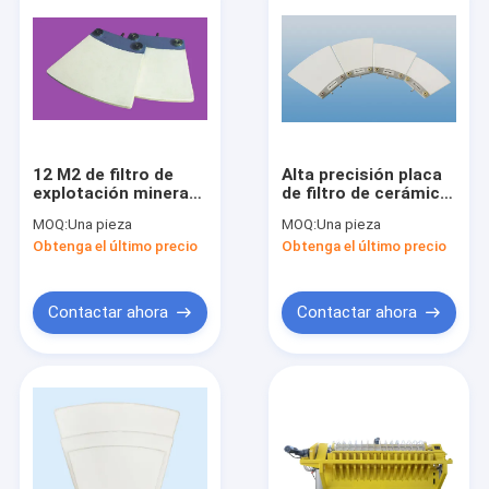
12 M2 de filtro de
Alta precisión placa
explotación minera
de filtro de cerámica
de cerámica blanca
de 3 M2 para el
MOQ:
Una pieza
MOQ:
Una pieza
de la placa que
equipo de
Obtenga el último precio
Obtenga el último precio
deseca para el filtro
desecación minero
de vacío de cerámica
Contactar ahora
Contactar ahora
Hogar
Productos
Sobre nosotros