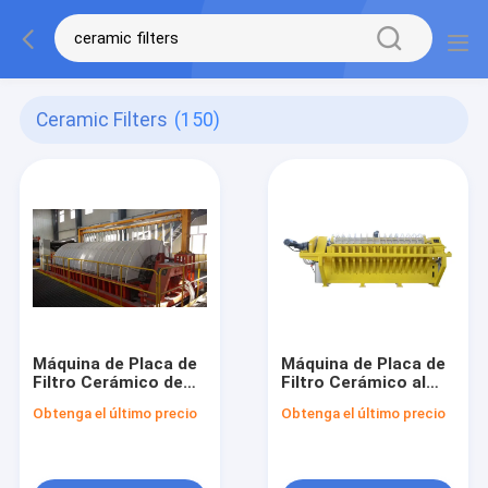
Ceramic Filters
(150)
Máquina de Placa de
Máquina de Placa de
Filtro Cerámico de
Filtro Cerámico al
Vacío con Filtrado
Vacío para Filtrado
Obtenga el último precio
Obtenga el último precio
Claro que Incorpora
Claro TT-2 TT-4
un Área de Filtración
Diseñada para
de 60m3 para
Separación Sólido-
Filtración e Industria
Líquido y Producción