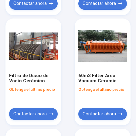
a Largo Plazo
de Filtrado
Contactar ahora
Contactar ahora
Filtro de Disco de
60m3 Filter Area
Vacío Cerámico
Vacuum Ceramic
Rotatorio para Aguas
Filter Plate Machine
Obtenga el último precio
Obtenga el último precio
Residuales de
for Filtration
Minería Equipado con
Precision 0.1-50μm in
Modo de Control
Oil and Gas Industry
Automático que
Garantiza el
Contactar ahora
Contactar ahora
Rendimiento de
Filtración